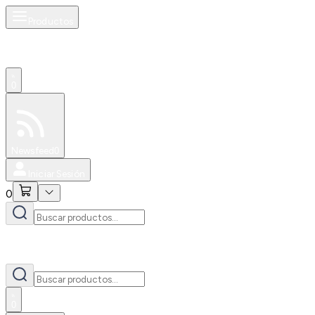
Productos
0
Especiales
Newsfeed
0
Iniciar Sesión
0
0