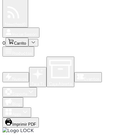
Especiales
Newsfeed
0
Iniciar Sesión
0
Carrito
Productos
Nuevos
Eventos
Para Ti
Caja Abierta
Soporte
Blog
Apps
Imprimir PDF