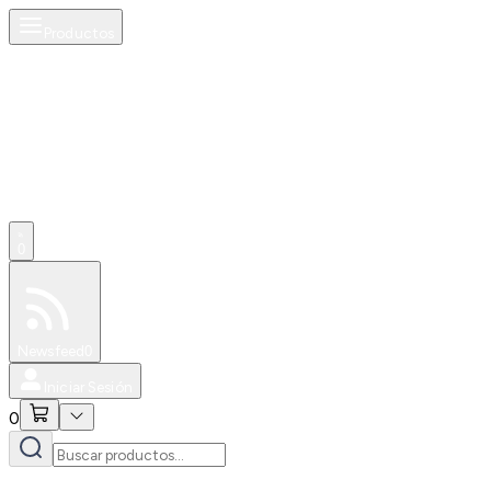
Productos
0
Especiales
Newsfeed
0
Iniciar Sesión
0