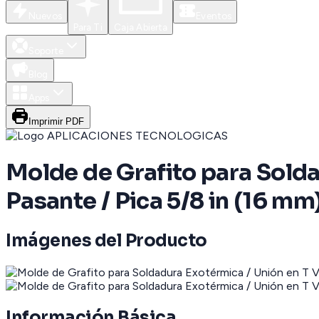
Nuevos
Eventos
Para Ti
Caja Abierta
Soporte
Blog
Apps
Imprimir PDF
Molde de Grafito para Solda
Pasante / Pica 5/8 in (16 mm
Imágenes del Producto
Información Básica