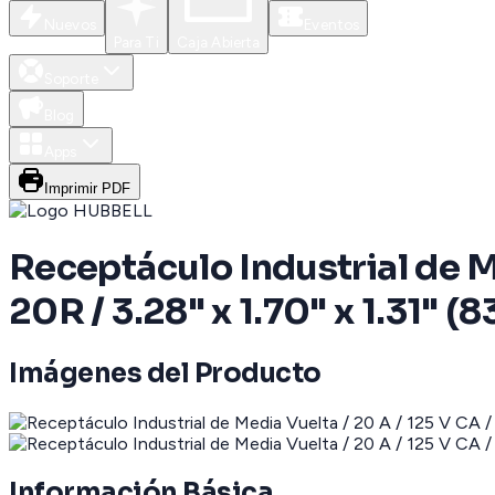
Nuevos
Eventos
Para Ti
Caja Abierta
Soporte
Blog
Apps
Imprimir PDF
Receptáculo Industrial de Me
20R / 3.28" x 1.70" x 1.31" (
Imágenes del Producto
Información Básica