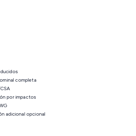
educidos
 nominal completa
4/CSA
ión por impactos
AWG
n adicional opcional