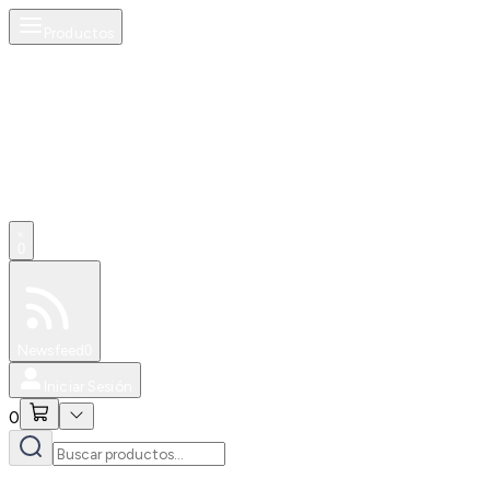
Productos
0
Especiales
Newsfeed
0
Iniciar Sesión
0