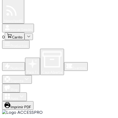
Especiales
Newsfeed
0
Iniciar Sesión
0
Carrito
Productos
Nuevos
Eventos
Para Ti
Caja Abierta
Soporte
Blog
Apps
Imprimir PDF