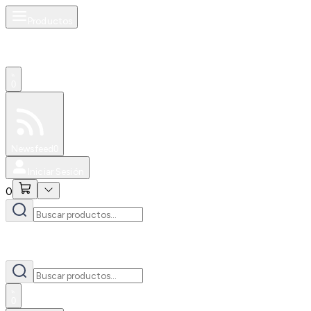
Productos
0
Especiales
Newsfeed
0
Iniciar Sesión
0
0