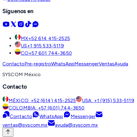
Síguenos en
MX
+52 614 415-2525
US
+1 915 533-5119
CO
+57 601 744-3650
Contacto
Pre-registro
WhatsApp
Messenger
Ventas
Ayuda
SYSCOM México
Contacto
MÉXICO: +52 (614) 415-2525
USA: +1 (915) 533-5119
COLOMBIA: +57 (601) 744-3650
Contacto
WhatsApp
Messenger
ventas@syscom.mx
ayuda@syscom.mx