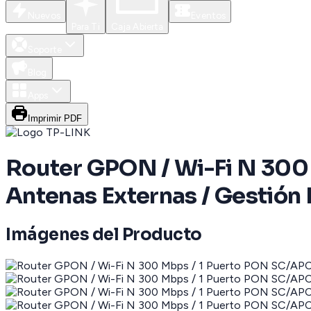
Nuevos
Eventos
Para Ti
Caja Abierta
Soporte
Blog
Apps
Imprimir PDF
Router GPON / Wi-Fi N 300 
Antenas Externas / Gestió
Imágenes del Producto