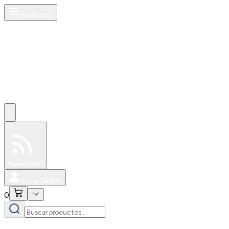
Productos
0
Especiales
Newsfeed
0
Iniciar Sesión
0