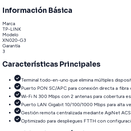
Información Básica
Marca
TP-LINK
Modelo
XN020-G3
Garantía
3
Características Principales
Terminal todo-en-uno que elimina múltiples dispos
Puerto PON SC/APC para conexión directa a fibr
Wi-Fi N 300 Mbps con 2 antenas para cobertura es
Puerto LAN Gigabit 10/100/1000 Mbps para alta ve
Gestión remota centralizada mediante AgiNet ACS
Optimizado para despliegues FTTH con configuraci