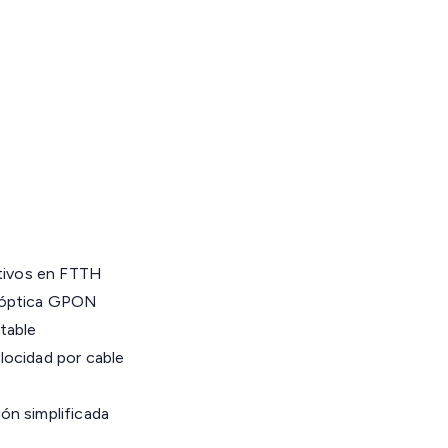
itivos en FTTH
a óptica GPON
table
locidad por cable
ón simplificada