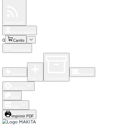
Especiales
Newsfeed
0
Iniciar Sesión
0
Carrito
Productos
Nuevos
Eventos
Para Ti
Caja Abierta
Soporte
Blog
Apps
Imprimir PDF