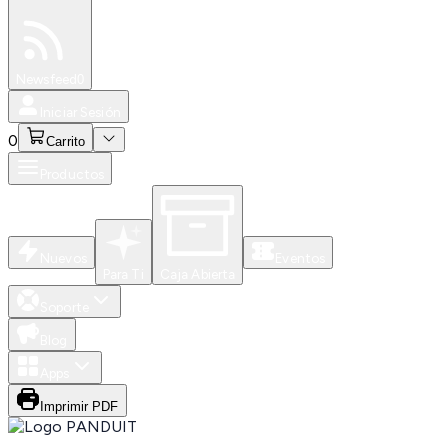
Especiales
Newsfeed
0
Iniciar Sesión
0
Carrito
Productos
Nuevos
Eventos
Para Ti
Caja Abierta
Soporte
Blog
Apps
Imprimir PDF