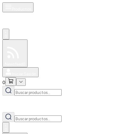
Productos
0
Especiales
Newsfeed
0
Iniciar Sesión
0
0