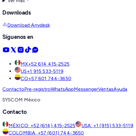
Ver más
Downloads
Download Anydesk
Síguenos en
MX
+52 614 415-2525
US
+1 915 533-5119
CO
+57 601 744-3650
Contacto
Pre-registro
WhatsApp
Messenger
Ventas
Ayuda
SYSCOM México
Contacto
MÉXICO: +52 (614) 415-2525
USA: +1 (915) 533-5119
COLOMBIA: +57 (601) 744-3650