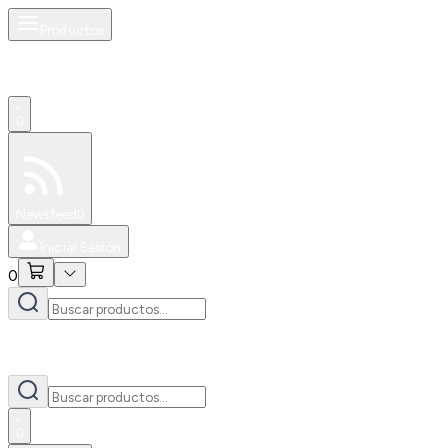
Productos
0
Especiales
Newsfeed
0
Iniciar Sesión
0
0