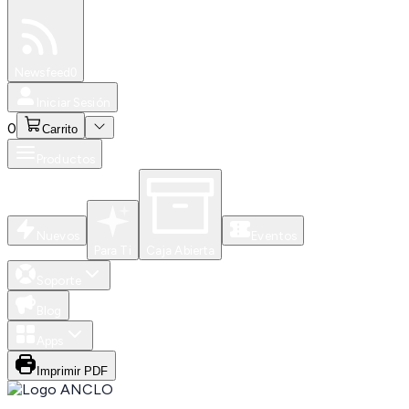
Especiales
Newsfeed
0
Iniciar Sesión
0
Carrito
Productos
Nuevos
Eventos
Para Ti
Caja Abierta
Soporte
Blog
Apps
Imprimir PDF