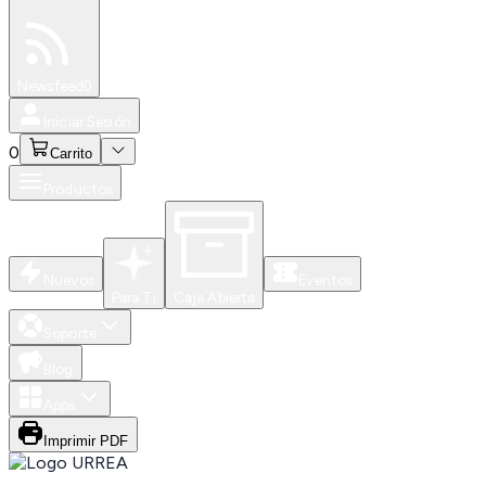
Especiales
Newsfeed
0
Iniciar Sesión
0
Carrito
Productos
Nuevos
Eventos
Para Ti
Caja Abierta
Soporte
Blog
Apps
Imprimir PDF