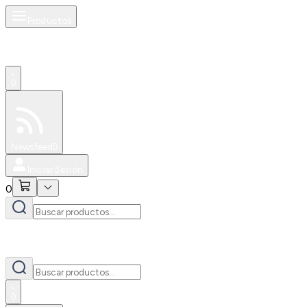
Productos
0
Especiales
Newsfeed
0
Iniciar Sesión
0
0