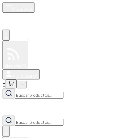
Productos
0
Especiales
Newsfeed
0
Iniciar Sesión
0
0