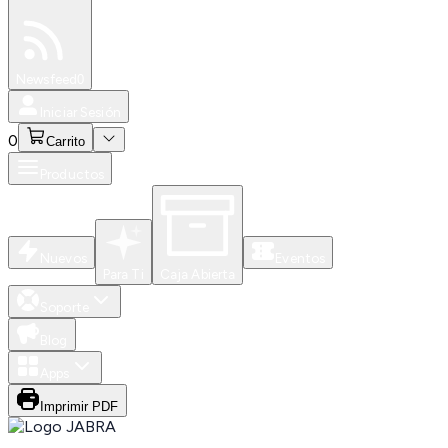
Especiales
Newsfeed
0
Iniciar Sesión
0
Carrito
Productos
Nuevos
Eventos
Para Ti
Caja Abierta
Soporte
Blog
Apps
Imprimir PDF