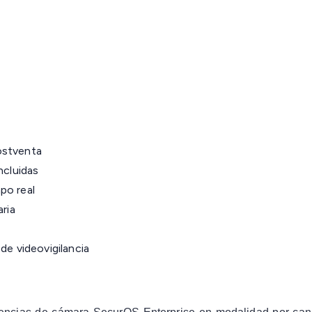
ostventa
ncluidas
po real
aria
de videovigilancia