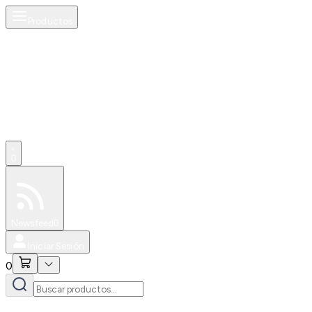
Productos
0
Especiales
Newsfeed
0
Iniciar Sesión
0