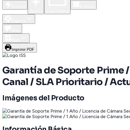
Nuevos
Eventos
Para Ti
Caja Abierta
Soporte
Blog
Apps
Imprimir PDF
Garantía de Soporte Prime /
Canal / SLA Prioritario / Ac
Imágenes del Producto
Información Básica