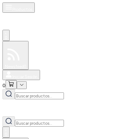
Productos
0
Especiales
Newsfeed
0
Iniciar Sesión
0
0