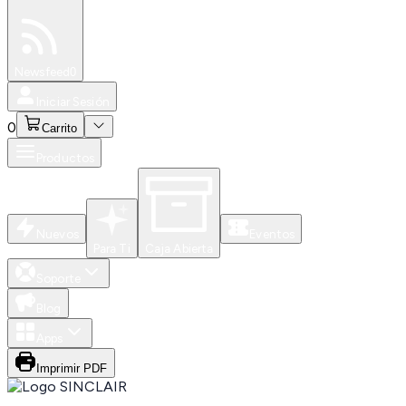
Especiales
Newsfeed
0
Iniciar Sesión
0
Carrito
Productos
Nuevos
Eventos
Para Ti
Caja Abierta
Soporte
Blog
Apps
Imprimir PDF