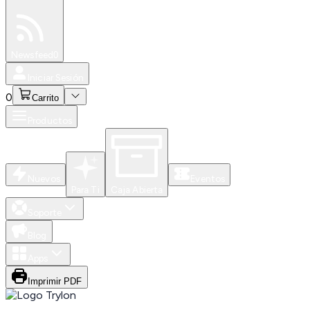
Especiales
Newsfeed
0
Iniciar Sesión
0
Carrito
Productos
Nuevos
Eventos
Para Ti
Caja Abierta
Soporte
Blog
Apps
Imprimir PDF