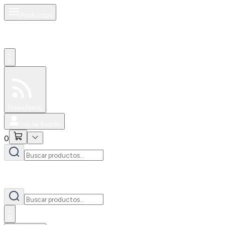
Productos
0
Especiales
Newsfeed
0
Iniciar Sesión
0
0