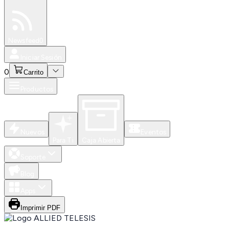
Especiales
Newsfeed
0
Iniciar Sesión
0
Carrito
Productos
Nuevos
Eventos
Para Ti
Caja Abierta
Soporte
Blog
Apps
Imprimir PDF