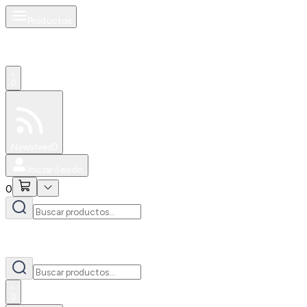
Productos
0
Especiales
Newsfeed
0
Iniciar Sesión
0
0