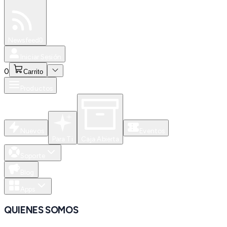
Especiales
Newsfeed
0
Iniciar Sesión
0
Carrito
Productos
Nuevos
Eventos
Para Ti
Caja Abierta
Soporte
Blog
Apps
QUIENES SOMOS