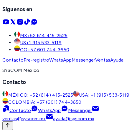
Síguenos en
MX
+52 614 415-2525
US
+1 915 533-5119
CO
+57 601 744-3650
Contacto
Pre-registro
WhatsApp
Messenger
Ventas
Ayuda
SYSCOM México
Contacto
MÉXICO: +52 (614) 415-2525
USA: +1 (915) 533-5119
COLOMBIA: +57 (601) 744-3650
Contacto
WhatsApp
Messenger
ventas@syscom.mx
ayuda@syscom.mx