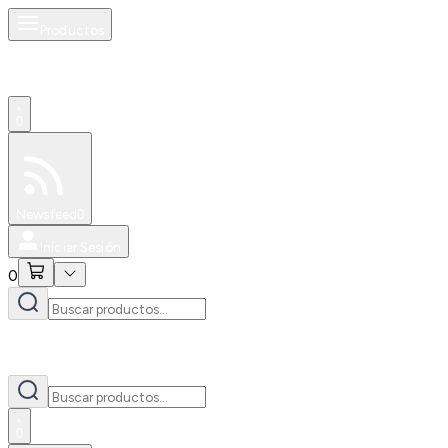
Productos
0
Especiales
Newsfeed
0
Iniciar Sesión
0
0