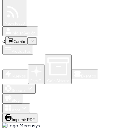
Especiales
Newsfeed
0
Iniciar Sesión
0
Carrito
Productos
Nuevos
Eventos
Para Ti
Caja Abierta
Soporte
Blog
Apps
Imprimir PDF