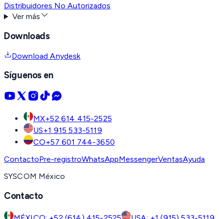
Distribuidores No Autorizados
Ver más
Downloads
Download Anydesk
Síguenos en
MX
+52 614 415-2525
US
+1 915 533-5119
CO
+57 601 744-3650
Contacto
Pre-registro
WhatsApp
Messenger
Ventas
Ayuda
SYSCOM México
Contacto
MÉXICO: +52 (614) 415-2525
USA: +1 (915) 533-5119