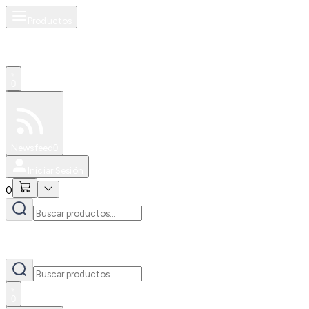
Productos
0
Especiales
Newsfeed
0
Iniciar Sesión
0
0