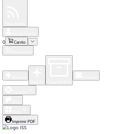
Especiales
Newsfeed
0
Iniciar Sesión
0
Carrito
Productos
Nuevos
Eventos
Para Ti
Caja Abierta
Soporte
Blog
Apps
Imprimir PDF