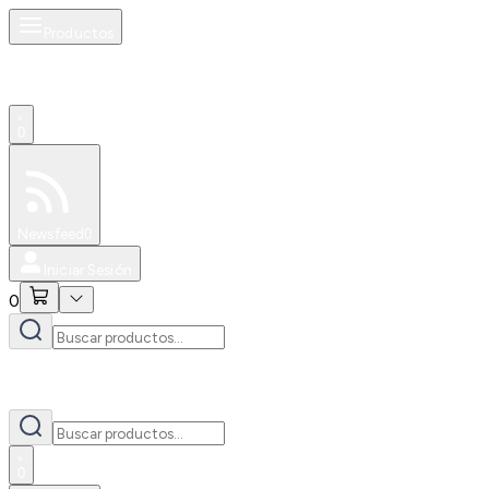
Productos
0
Especiales
Newsfeed
0
Iniciar Sesión
0
0