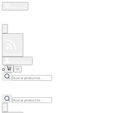
Productos
0
Especiales
Newsfeed
0
Iniciar Sesión
0
0