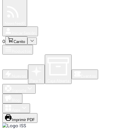
Especiales
Newsfeed
0
Iniciar Sesión
0
Carrito
Productos
Nuevos
Eventos
Para Ti
Caja Abierta
Soporte
Blog
Apps
Imprimir PDF