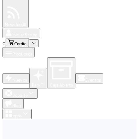
Especiales
Newsfeed
0
Iniciar Sesión
0
Carrito
Productos
Nuevos
Eventos
Para Ti
Caja Abierta
Soporte
Blog
Apps