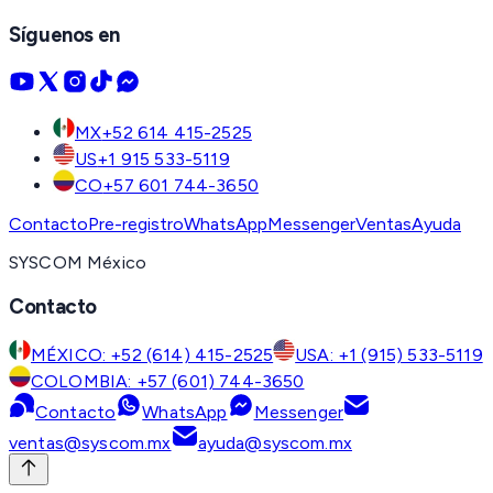
Síguenos en
MX
+52 614 415-2525
US
+1 915 533-5119
CO
+57 601 744-3650
Contacto
Pre-registro
WhatsApp
Messenger
Ventas
Ayuda
SYSCOM México
Contacto
MÉXICO: +52 (614) 415-2525
USA: +1 (915) 533-5119
COLOMBIA: +57 (601) 744-3650
Contacto
WhatsApp
Messenger
ventas@syscom.mx
ayuda@syscom.mx