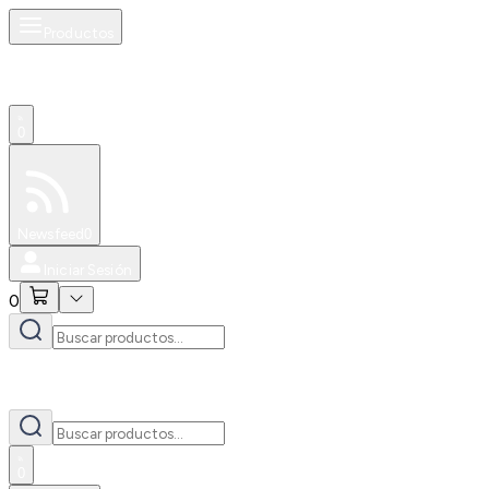
Productos
0
Especiales
Newsfeed
0
Iniciar Sesión
0
0