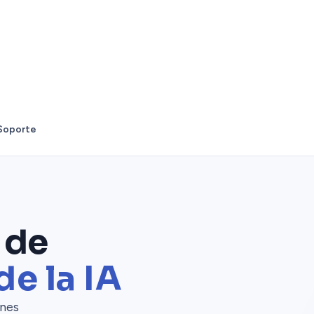
Soporte
 de
de la IA
ones