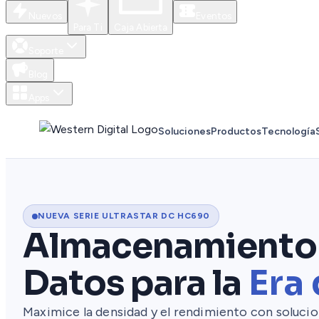
Nuevos
Eventos
Para Ti
Caja Abierta
Soporte
Blog
Apps
Soluciones
Productos
Tecnología
NUEVA SERIE ULTRASTAR DC HC690
Almacenamiento
Datos para la
Era 
Maximice la densidad y el rendimiento con soluci