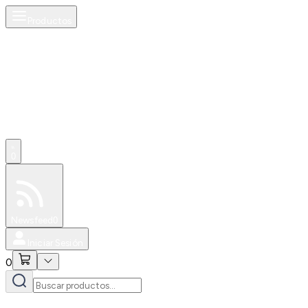
Productos
0
Especiales
Newsfeed
0
Iniciar Sesión
0