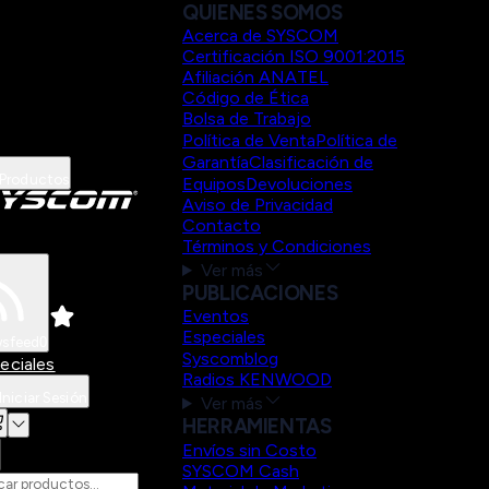
QUIENES SOMOS
Acerca de SYSCOM
Certificación ISO 9001:2015
Afiliación ANATEL
Código de Ética
Bolsa de Trabajo
Política de Venta
Política de
Garantía
Clasificación de
Productos
Equipos
Devoluciones
Aviso de Privacidad
Contacto
Términos y Condiciones
Ver más
PUBLICACIONES
Eventos
Especiales
sfeed
0
Syscomblog
eciales
Radios KENWOOD
Iniciar Sesión
Ver más
HERRAMIENTAS
Envíos sin Costo
SYSCOM Cash