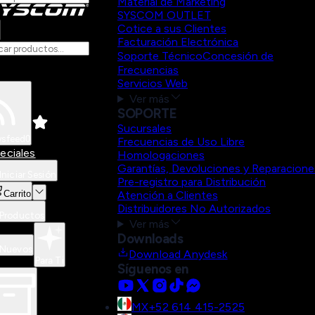
Material de Marketing
SYSCOM OUTLET
Cotice a sus Clientes
Facturación Electrónica
Soporte Técnico
Concesión de
Frecuencias
Servicios Web
Ver más
SOPORTE
Sucursales
sfeed
0
Frecuencias de Uso Libre
eciales
Homologaciones
Garantías, Devoluciones y Reparacione
Iniciar Sesión
Pre-registro para Distribución
Carrito
Atención a Clientes
Distribuidores No Autorizados
Productos
Ver más
Downloads
Nuevos
Download Anydesk
Para Ti
Síguenos en
MX
+52 614 415-2525