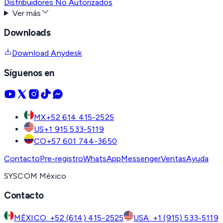
Distribuidores No Autorizados
Ver más
Downloads
Download Anydesk
Síguenos en
MX
+52 614 415-2525
US
+1 915 533-5119
CO
+57 601 744-3650
Contacto
Pre-registro
WhatsApp
Messenger
Ventas
Ayuda
SYSCOM México
Contacto
MÉXICO: +52 (614) 415-2525
USA: +1 (915) 533-5119