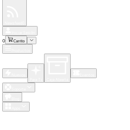
Especiales
Newsfeed
0
Iniciar Sesión
0
Carrito
Productos
Nuevos
Eventos
Para Ti
Caja Abierta
Soporte
Blog
Apps