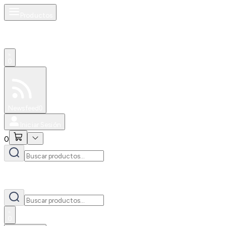
Productos
0
Especiales
Newsfeed
0
Iniciar Sesión
0
0