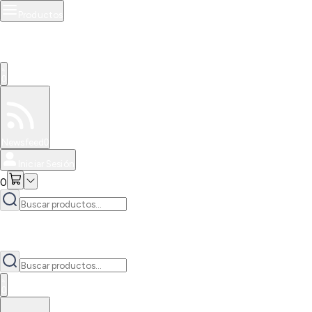
Productos
0
Especiales
Newsfeed
0
Iniciar Sesión
0
0