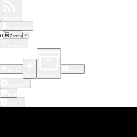
Especiales
Newsfeed
0
Iniciar Sesión
0
Carrito
Productos
Nuevos
Eventos
Para Ti
Caja Abierta
Soporte
Blog
Apps