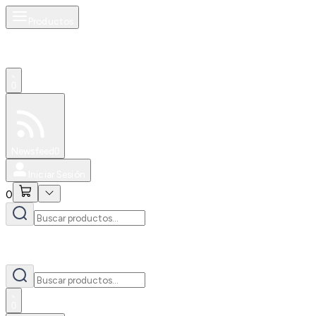
Productos
0
Especiales
Newsfeed
0
Iniciar Sesión
0
0