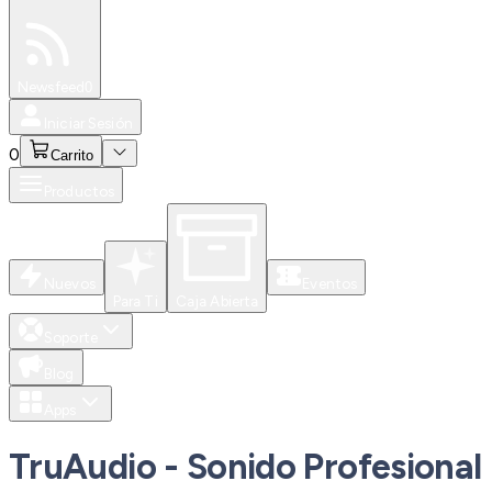
Especiales
Newsfeed
0
Iniciar Sesión
0
Carrito
Productos
Nuevos
Eventos
Para Ti
Caja Abierta
Soporte
Blog
Apps
TruAudio - Sonido Profesional