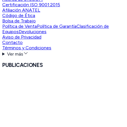
Certificación ISO 9001:2015
Afiliación ANATEL
Código de Ética
Bolsa de Trabajo
Política de Venta
Política de Garantía
Clasificación de
Equipos
Devoluciones
Aviso de Privacidad
Contacto
Términos y Condiciones
Ver más
PUBLICACIONES
Eventos
Especiales
Syscomblog
Radios KENWOOD
Ver más
HERRAMIENTAS
Envíos sin Costo
SYSCOM Cash