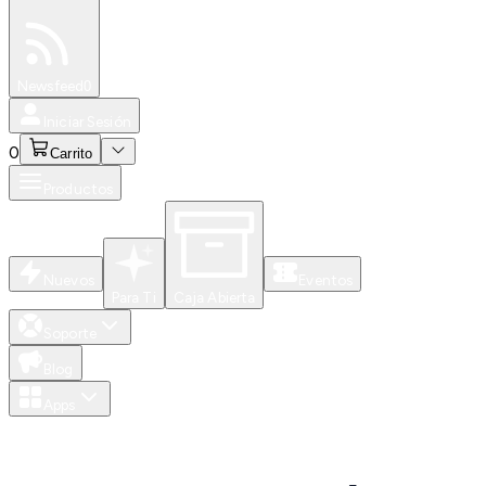
Especiales
Newsfeed
0
Iniciar Sesión
0
Carrito
Productos
Nuevos
Eventos
Para Ti
Caja Abierta
Soporte
Blog
Apps