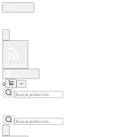
Productos
0
Especiales
Newsfeed
0
Iniciar Sesión
0
0