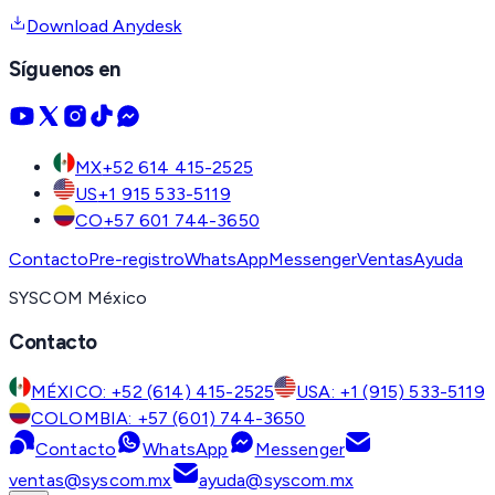
Download Anydesk
Síguenos en
MX
+52 614 415-2525
US
+1 915 533-5119
CO
+57 601 744-3650
Contacto
Pre-registro
WhatsApp
Messenger
Ventas
Ayuda
SYSCOM México
Contacto
MÉXICO: +52 (614) 415-2525
USA: +1 (915) 533-5119
COLOMBIA: +57 (601) 744-3650
Contacto
WhatsApp
Messenger
ventas@syscom.mx
ayuda@syscom.mx