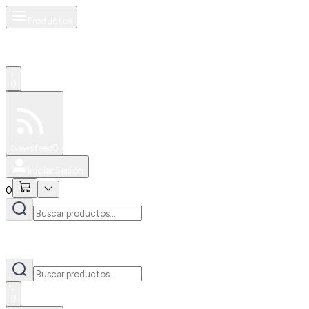
Productos
0
Especiales
Newsfeed
0
Iniciar Sesión
0
0