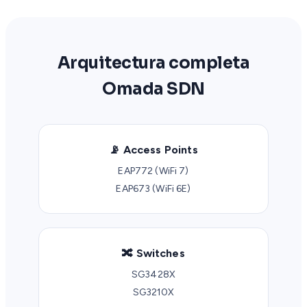
Arquitectura completa
Omada SDN
📡 Access Points
EAP772 (WiFi 7)
EAP673 (WiFi 6E)
🔀 Switches
SG3428X
SG3210X