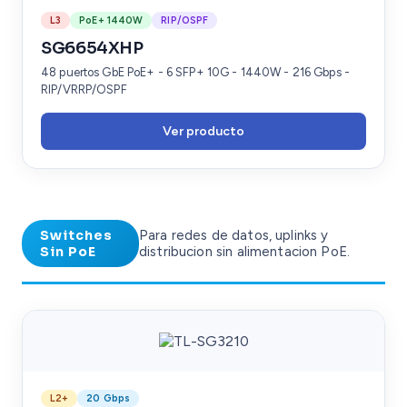
L3
PoE+ 1440W
RIP/OSPF
SG6654XHP
48 puertos GbE PoE+ - 6 SFP+ 10G - 1440W - 216 Gbps -
RIP/VRRP/OSPF
Ver producto
Switches
Para redes de datos, uplinks y
Sin PoE
distribucion sin alimentacion PoE.
L2+
20 Gbps