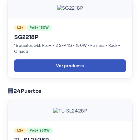
L2+
PoE+ 150W
SG2218P
16 puertos GbE PoE+ - 2 SFP 1G - 150W - Fanless - Rack -
Omada
Ver producto
🏢
24 Puertos
L2+
PoE+ 250W
TL-SL2428P