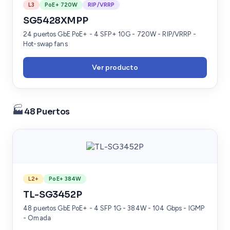
L3
PoE+ 720W
RIP/VRRP
SG5428XMPP
24 puertos GbE PoE+ - 4 SFP+ 10G - 720W - RIP/VRRP -
Hot-swap fans
Ver producto
🏭
48 Puertos
L2+
PoE+ 384W
TL-SG3452P
48 puertos GbE PoE+ - 4 SFP 1G - 384W - 104 Gbps - IGMP
- Omada