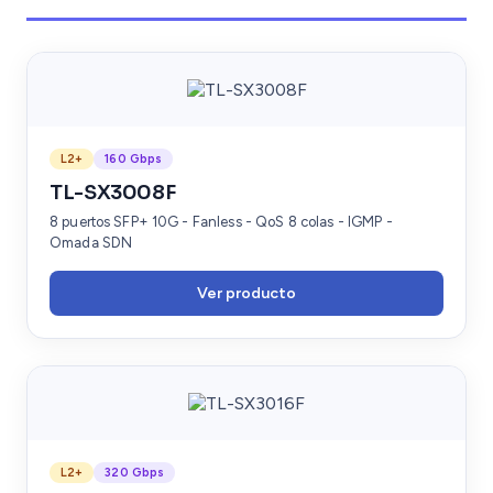
L2+
160 Gbps
TL-SX3008F
8 puertos SFP+ 10G - Fanless - QoS 8 colas - IGMP -
Omada SDN
Ver producto
L2+
320 Gbps