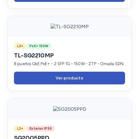
L2+
PoE+ 150W
TL-SG2210MP
8 puertos GbE PoE+ - 2 SFP 1G - 150W - ZTP - Omada SDN
Ver producto
L2+
Exterior IP55
SG2005PPD