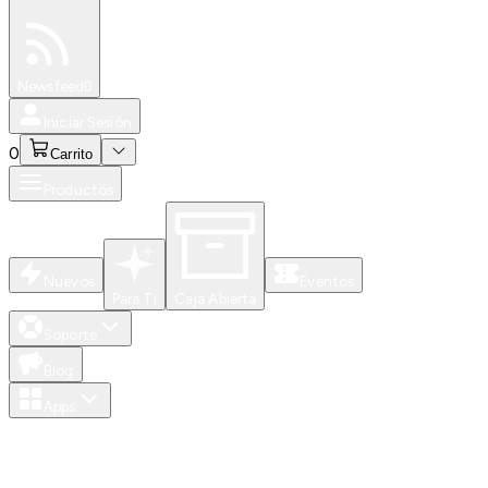
Especiales
Newsfeed
0
Iniciar Sesión
0
Carrito
Productos
Nuevos
Eventos
Para Ti
Caja Abierta
Soporte
Blog
Apps