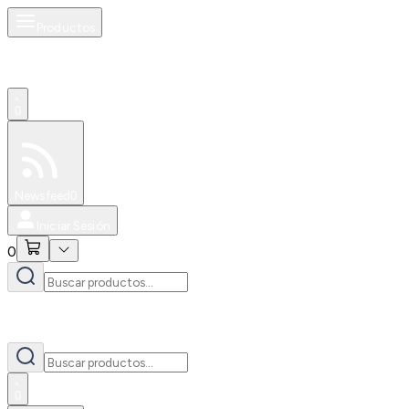
Productos
0
Especiales
Newsfeed
0
Iniciar Sesión
0
0