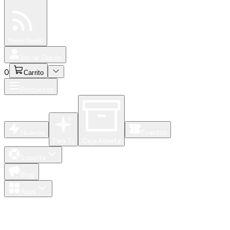
Especiales
Newsfeed
0
Iniciar Sesión
0
Carrito
Productos
Nuevos
Eventos
Para Ti
Caja Abierta
Soporte
Blog
Apps