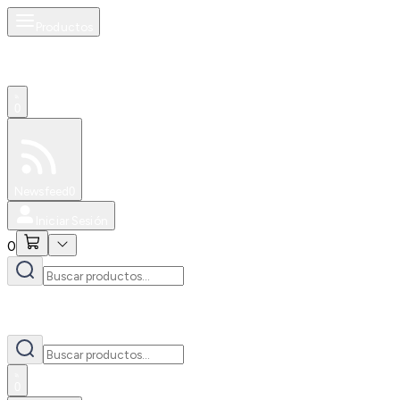
Productos
0
Especiales
Newsfeed
0
Iniciar Sesión
0
0