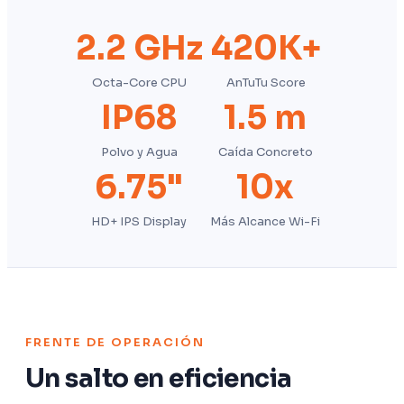
2.2 GHz
420K+
Octa-Core CPU
AnTuTu Score
IP68
1.5 m
Polvo y Agua
Caída Concreto
6.75"
10x
HD+ IPS Display
Más Alcance Wi-Fi
FRENTE DE OPERACIÓN
Un salto en eficiencia