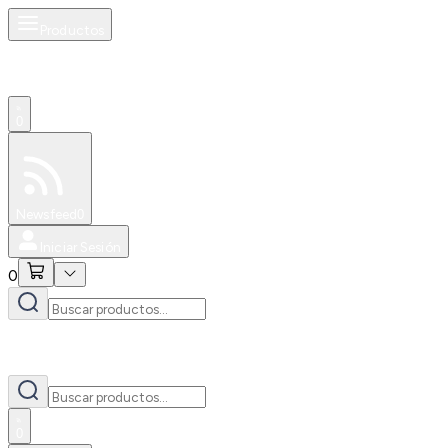
Productos
0
Especiales
Newsfeed
0
Iniciar Sesión
0
0