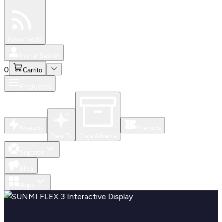
Especiales
Newsfeed
0
Iniciar Sesión
0
Carrito
Productos
Nuevos
Eventos
Para Ti
Caja Abierta
Soporte
Blog
Apps