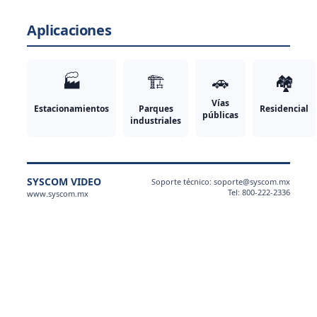
Aplicaciones
🏭
🏗
🚗
🏘
Vías
Estacionamientos
Parques
Residencial
públicas
industriales
SYSCOM VIDEO
Soporte técnico: soporte@syscom.mx
Tel: 800-222-2336
www.syscom.mx