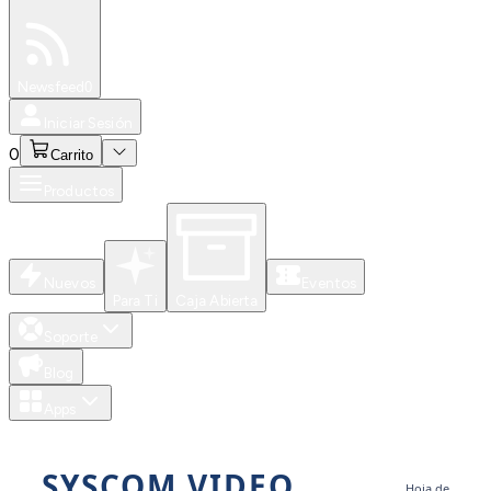
Especiales
Newsfeed
0
Iniciar Sesión
0
Carrito
Productos
Nuevos
Eventos
Para Ti
Caja Abierta
Soporte
Blog
Apps
SYSCOM VIDEO
Hoja de