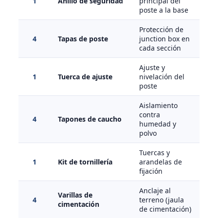
1
Anillo de seguridad
principal del
poste a la base
Protección de
4
Tapas de poste
junction box en
cada sección
Ajuste y
1
Tuerca de ajuste
nivelación del
poste
Aislamiento
contra
4
Tapones de caucho
humedad y
polvo
Tuercas y
1
Kit de tornillería
arandelas de
fijación
Anclaje al
Varillas de
4
terreno (jaula
cimentación
de cimentación)