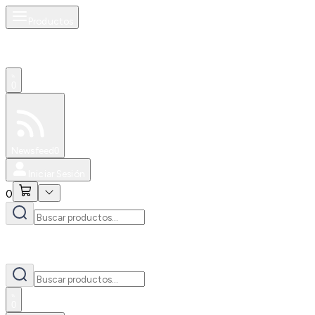
Productos
0
Especiales
Newsfeed
0
Iniciar Sesión
0
0