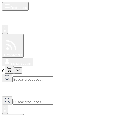
Productos
0
Especiales
Newsfeed
0
Iniciar Sesión
0
0