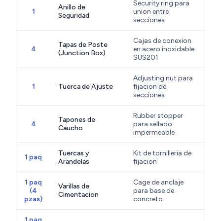
Security ring para
Anillo de
1
union entre
Seguridad
secciones
Cajas de conexion
Tapas de Poste
4
en acero inoxidable
(Junction Box)
SUS201
Adjusting nut para
1
Tuerca de Ajuste
fijacion de
secciones
Rubber stopper
Tapones de
4
para sellado
Caucho
impermeable
Tuercas y
Kit de tornilleria de
1 paq
Arandelas
fijacion
1 paq
Cage de anclaje
Varillas de
(4
para base de
Cimentacion
pzas)
concreto
1 paq