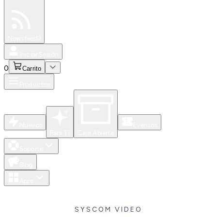
Especiales
Newsfeed
0
Iniciar Sesión
0
Carrito
Productos
Nuevos
Eventos
Para Ti
Caja Abierta
Soporte
Blog
Apps
SYSCOM VIDEO