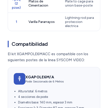
Platos de
Plate to cage para
(2
Cimentacion
union base-poste
pzas)
Lightning rod para
1
Varilla Pararrayos
proteccion
electrica
Compatibilidad
El kit XGAMPOLE6MACC es compatible con los
siguientes postes de la linea SYSCOM VIDEO:
XGAPOLE6M/A
Poste Seccionado de 6 Metros
Altura total: 6 metros
4 secciones de poste
Diametro base: 140 mm, espesor 3 mm
Secciones 1-3: Diametro 87 mm, espesor 2 mm