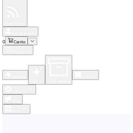
Especiales
Newsfeed
0
Iniciar Sesión
0
Carrito
Productos
Nuevos
Eventos
Para Ti
Caja Abierta
Soporte
Blog
Apps