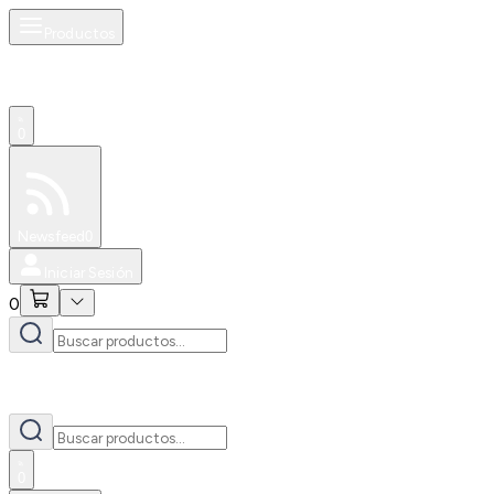
Productos
0
Especiales
Newsfeed
0
Iniciar Sesión
0
0