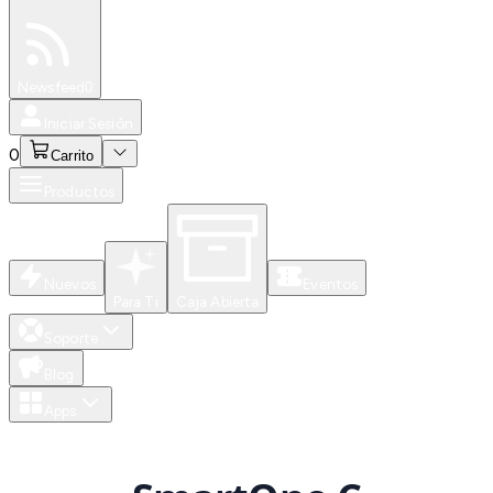
Especiales
Newsfeed
0
Iniciar Sesión
0
Carrito
Productos
Nuevos
Eventos
Para Ti
Caja Abierta
Soporte
Blog
Apps