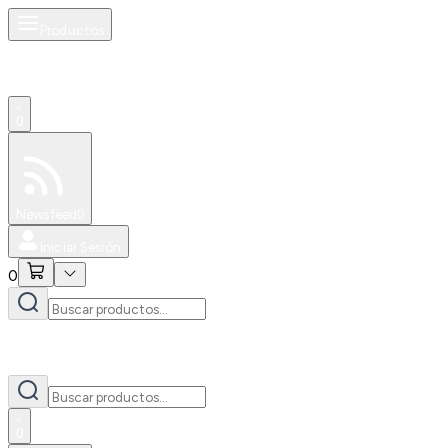
Productos
0
Especiales
Newsfeed
0
Iniciar Sesión
0
0