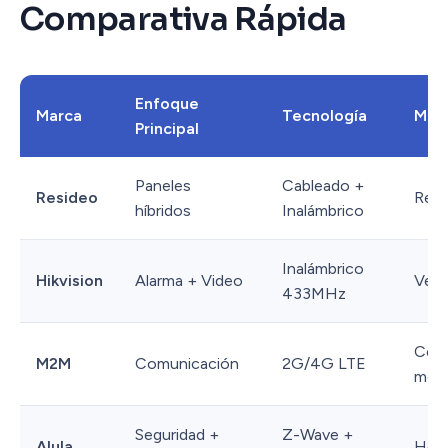
Comparativa Rápida
Enfoque
Marca
Tecnología
Mejo
Principal
Paneles
Cableado +
Resideo
Resi
híbridos
Inalámbrico
Inalámbrico
Hikvision
Alarma + Video
Verif
433MHz
Cent
M2M
Comunicación
2G/4G LTE
moni
Seguridad +
Z-Wave +
Alula
Hog