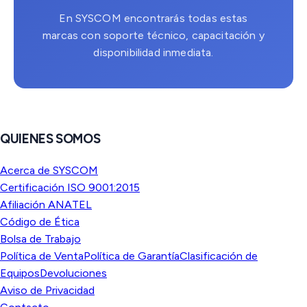
En SYSCOM encontrarás todas estas
marcas con soporte técnico, capacitación y
disponibilidad inmediata.
QUIENES SOMOS
Acerca de SYSCOM
Certificación ISO 9001:2015
Afiliación ANATEL
Código de Ética
Bolsa de Trabajo
Política de Venta
Política de Garantía
Clasificación de
Equipos
Devoluciones
Aviso de Privacidad