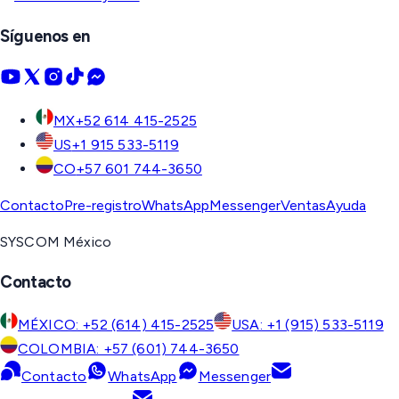
Síguenos en
MX
+52 614 415-2525
US
+1 915 533-5119
CO
+57 601 744-3650
Contacto
Pre-registro
WhatsApp
Messenger
Ventas
Ayuda
SYSCOM México
Contacto
MÉXICO: +52 (614) 415-2525
USA: +1 (915) 533-5119
COLOMBIA: +57 (601) 744-3650
Contacto
WhatsApp
Messenger