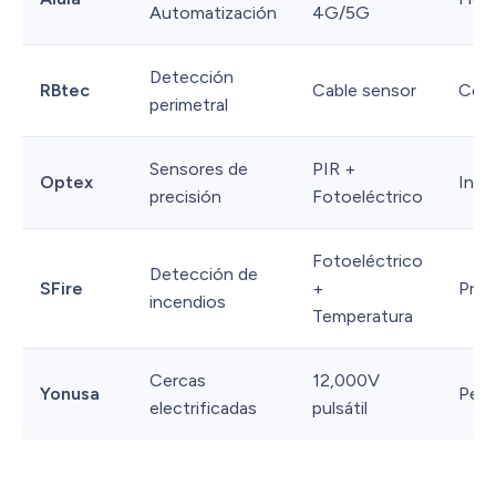
Automatización
4G/5G
Detección
RBtec
Cable sensor
Cerc
perimetral
Sensores de
PIR +
Optex
Inte
precisión
Fotoeléctrico
Fotoeléctrico
Detección de
SFire
+
Prot
incendios
Temperatura
Cercas
12,000V
Yonusa
Perí
electrificadas
pulsátil