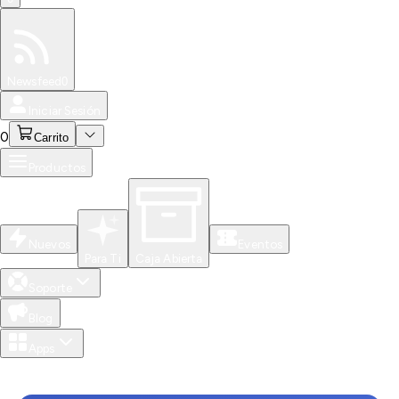
Especiales
Newsfeed
0
Iniciar Sesión
0
Carrito
Productos
Nuevos
Eventos
Para Ti
Caja Abierta
Soporte
Blog
Apps