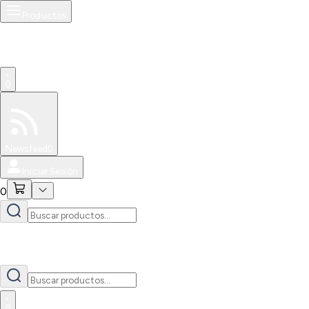
Productos
0
Especiales
Newsfeed
0
Iniciar Sesión
0
0