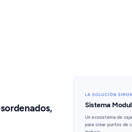
CTURADO · SISTEMA K45
sin Límites
ios, pisos y mobiliario. Un sistema modular
LA SOLUCIÓN SIMO
espacio de trabajo.
Sistema Modul
desordenados,
Un ecosistema de caj
uctos Simon
para crear puntos de c