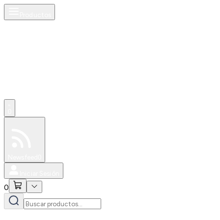
Productos
0
Especiales
Newsfeed
0
Iniciar Sesión
0