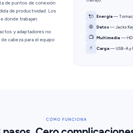
trabajo.
alta de puntos de conexión
dida de productividad. Los
🔌
Energía
— Tomacor
e donde trabajan.
🌐
Datos
— Jacks Key
tactos y adaptadores no
📺
Multimedia
— HDM
r de cabeza para el equipo
⚡
Carga
— USB-A y 
CÓMO FUNCIONA
3 pasos. Cero complicaciones