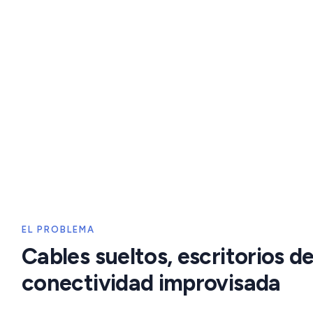
SIMON · CABLEADO ESTRU
Modularidad 
Conectividad profesional integrada en escritor
EL PROBLEMA
que se adapta a cada 
Cables sueltos, escritorios 
conectividad improvisada
Explorar prod