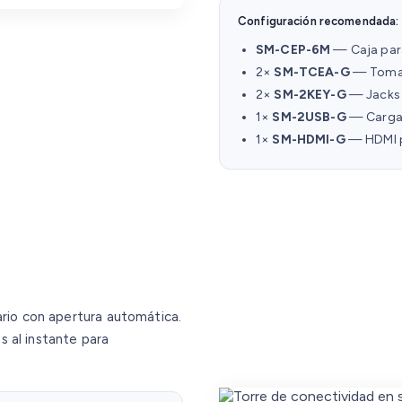
Configuración recomendada:
SM-CEP-6M
— Caja para
2×
SM-TCEA-G
— Tomac
2×
SM-2KEY-G
— Jacks 
1×
SM-2USB-G
— Carga
1×
SM-HDMI-G
— HDMI p
o con apertura automática.
 al instante para