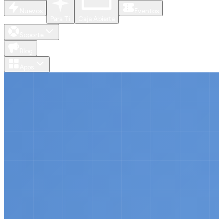
Nuevos
Eventos
Para Ti
Caja Abierta
Soporte
Blog
Apps