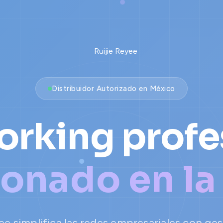
Distribuidor Autorizado en México
rking profe
ionado en la
ee simplifica las redes empresariales con ge