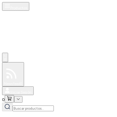
Productos
0
Especiales
Newsfeed
0
Iniciar Sesión
0