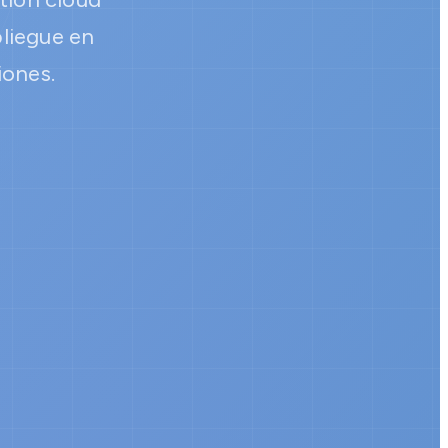
pliegue en
iones.