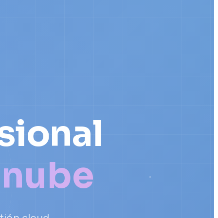
sional
 nube
stión cloud