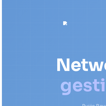
Netwo
gest
Ruijie Rey