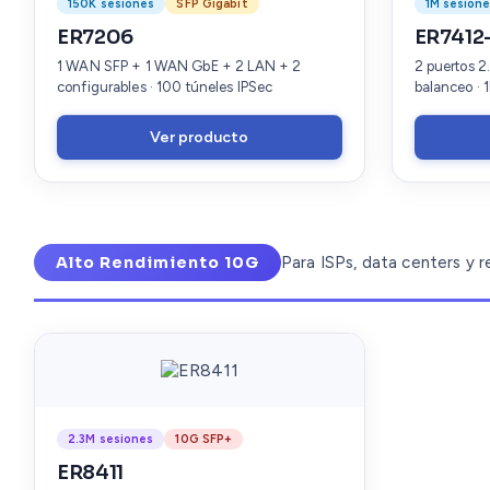
150K sesiones
SFP Gigabit
1M sesion
ER7206
ER7412
1 WAN SFP + 1 WAN GbE + 2 LAN + 2
2 puertos 2
configurables · 100 túneles IPSec
balanceo · 
Ver producto
Alto Rendimiento 10G
Para ISPs, data centers y 
2.3M sesiones
10G SFP+
ER8411