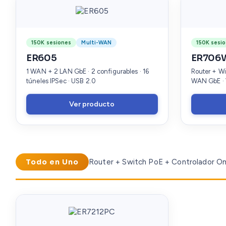
150K sesiones
Multi-WAN
150K sesi
ER605
ER706
1 WAN + 2 LAN GbE · 2 configurables · 16
Router + Wi
túneles IPSec · USB 2.0
WAN GbE · V
Ver producto
Todo en Uno
Router + Switch PoE + Controlador Om