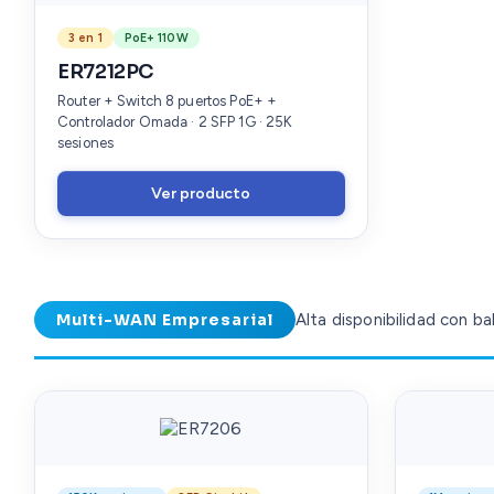
3 en 1
PoE+ 110W
ER7212PC
Router + Switch 8 puertos PoE+ +
Controlador Omada · 2 SFP 1G · 25K
sesiones
Ver producto
Multi-WAN Empresarial
Alta disponibilidad con b