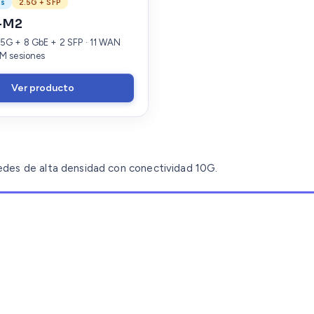
es
2.5G + SFP
-M2
.5G + 8 GbE + 2 SFP · 11 WAN
1M sesiones
Ver producto
redes de alta densidad con conectividad 10G.