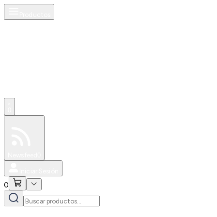
Productos
0
Especiales
Newsfeed
0
Iniciar Sesión
0