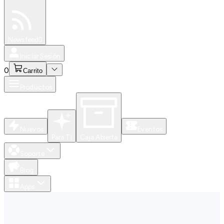
Especiales
Newsfeed
0
Iniciar Sesión
0
Carrito
Productos
Nuevos
Eventos
Para Ti
Caja Abierta
Soporte
Blog
Apps