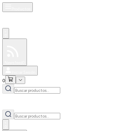
Productos
0
Especiales
Newsfeed
0
Iniciar Sesión
0
0