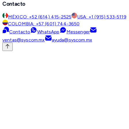
Contacto
MÉXICO: +52 (614) 415-2525
USA: +1 (915) 533-5119
COLOMBIA: +57 (601) 744-3650
Contacto
WhatsApp
Messenger
ventas@syscom.mx
ayuda@syscom.mx