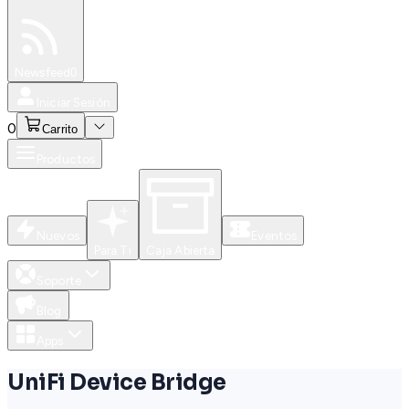
Especiales
Newsfeed
0
Iniciar Sesión
0
Carrito
Productos
Nuevos
Eventos
Para Ti
Caja Abierta
Soporte
Blog
Apps
UniFi Device Bridge