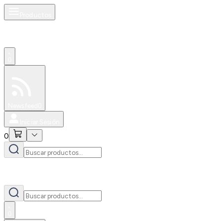
Productos
0
Especiales
Newsfeed
0
Iniciar Sesión
0
0