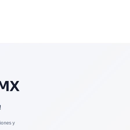
 MX
!
iones y