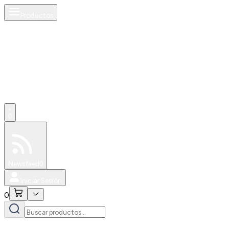
Productos
0
Especiales
Newsfeed
0
Iniciar Sesión
0