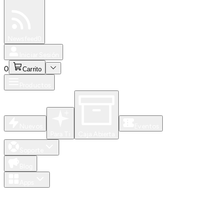
Especiales
Newsfeed
0
Iniciar Sesión
0
Carrito
Productos
Nuevos
Eventos
Para Ti
Caja Abierta
Soporte
Blog
Apps