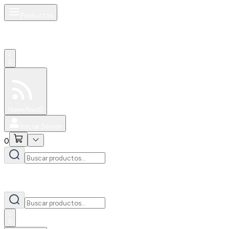
Productos
0
Especiales
Newsfeed
0
Iniciar Sesión
0
0