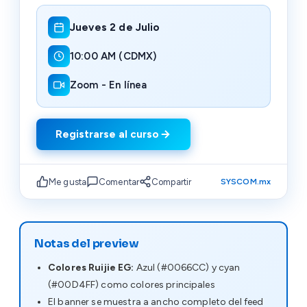
Jueves 2 de Julio
10:00 AM (CDMX)
Zoom - En línea
Registrarse al curso
Me gusta
Comentar
Compartir
SYSCOM.mx
Notas del preview
Colores Ruijie EG:
Azul (#0066CC) y cyan
(#00D4FF) como colores principales
El banner se muestra a ancho completo del feed