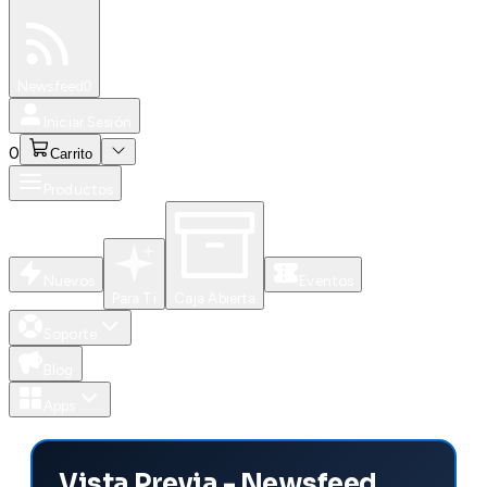
Especiales
Newsfeed
0
Iniciar Sesión
0
Carrito
Productos
Nuevos
Eventos
Para Ti
Caja Abierta
Soporte
Blog
Apps
Vista Previa - Newsfeed