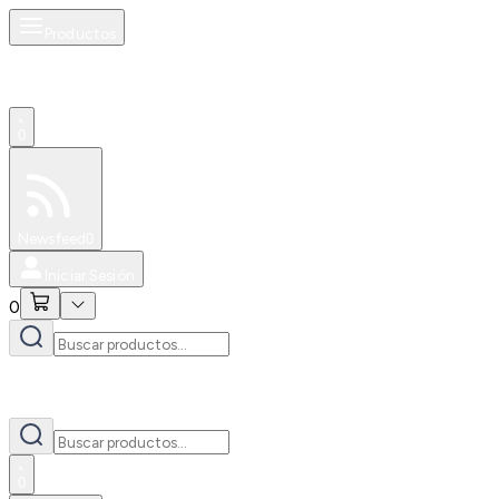
Productos
0
Especiales
Newsfeed
0
Iniciar Sesión
0
0