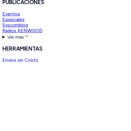
PUBLICACIONES
Eventos
Especiales
Syscomblog
Radios KENWOOD
Ver más
HERRAMIENTAS
Envíos sin Costo
SYSCOM Cash
Material de Marketing
SYSCOM OUTLET
Cotice a sus Clientes
Facturación Electrónica
Soporte Técnico
Concesión de Frecuencias
Servicios Web
Ver más
SOPORTE
Sucursales