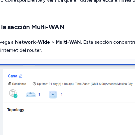
o correspondiente y verifica que el router aparezca en línea 
 la sección Multi-WAN
avega a
Network-Wide
>
Multi-WAN
. Esta sección concentra
internet del router.