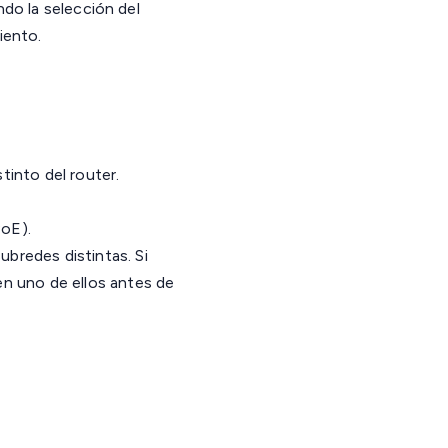
ndo la selección del
iento.
into del router.
oE).
bredes distintas. Si
n uno de ellos antes de