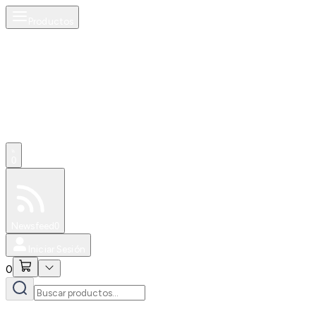
Productos
0
Especiales
Newsfeed
0
Iniciar Sesión
0