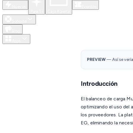
Nuevos
Eventos
Para Ti
Caja Abierta
Soporte
Blog
Apps
PREVIEW
— Así se verí
Introducción
El balanceo de carga Mul
optimizando el uso del 
los proveedores. La plat
EG, eliminando la neces