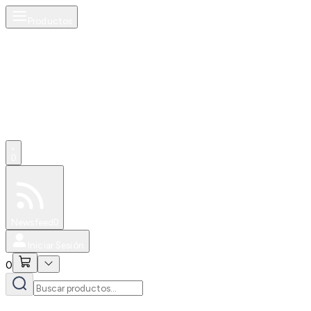
Productos
0
Especiales
Newsfeed
0
Iniciar Sesión
0