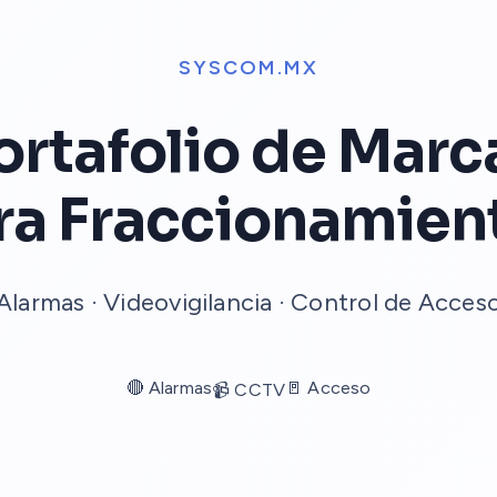
SYSCOM.MX
ortafolio de Marc
ra Fraccionamien
Alarmas · Videovigilancia · Control de Acces
🔴 Alarmas
🚪 Acceso
📹 CCTV