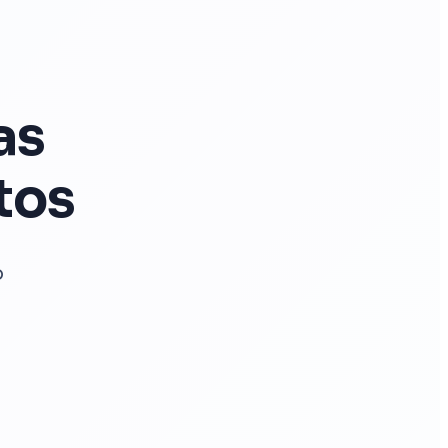
as
tos
o