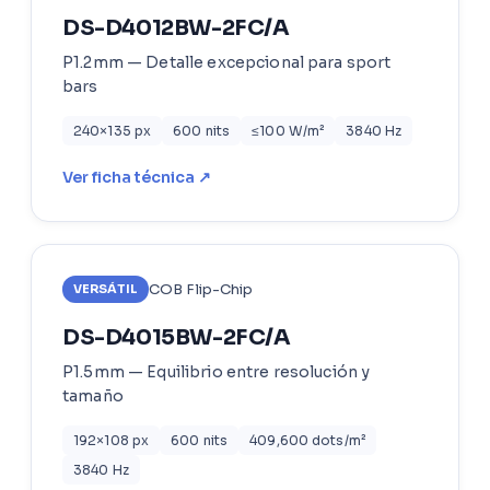
DS-D4012BW-2FC/A
P1.2mm — Detalle excepcional para sport
bars
240×135 px
600 nits
≤100 W/m²
3840 Hz
Ver ficha técnica ↗
COB Flip-Chip
VERSÁTIL
DS-D4015BW-2FC/A
P1.5mm — Equilibrio entre resolución y
tamaño
192×108 px
600 nits
409,600 dots/m²
3840 Hz