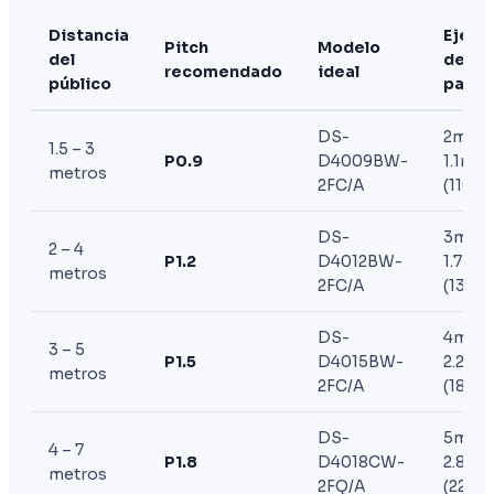
Distancia
Ejemp
Pitch
Modelo
del
de
recomendado
ideal
público
pantal
DS-
2m ×
1.5 – 3
P0.9
D4009BW-
1.1m
metros
2FC/A
(110”)
DS-
3m ×
2 – 4
P1.2
D4012BW-
1.7m
metros
2FC/A
(135”)
DS-
4m ×
3 – 5
P1.5
D4015BW-
2.25m
metros
2FC/A
(180”)
DS-
5m ×
4 – 7
P1.8
D4018CW-
2.8m
metros
2FQ/A
(220”)