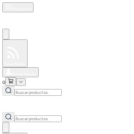
Productos
0
Especiales
Newsfeed
0
Iniciar Sesión
0
0