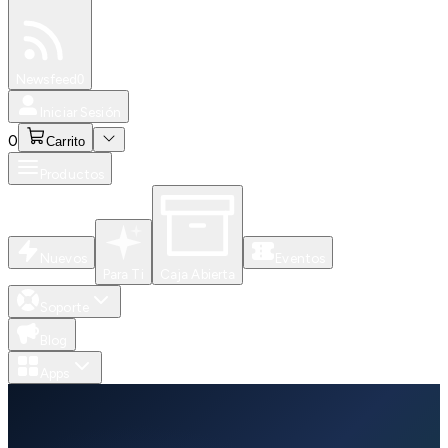
Especiales
Newsfeed
0
Iniciar Sesión
0
Carrito
Productos
Nuevos
Eventos
Para Ti
Caja Abierta
Soporte
Blog
Apps