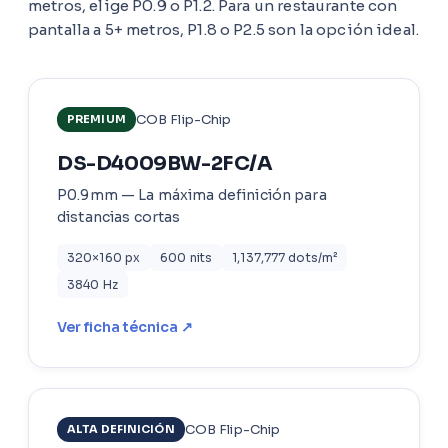
metros, elige P0.9 o P1.2. Para un restaurante con
pantalla a 5+ metros, P1.8 o P2.5 son la opción ideal.
COB Flip-Chip
PREMIUM
DS-D4009BW-2FC/A
P0.9mm — La máxima definición para
distancias cortas
320×160 px
600 nits
1,137,777 dots/m²
3840 Hz
Ver ficha técnica ↗
COB Flip-Chip
ALTA DEFINICIÓN