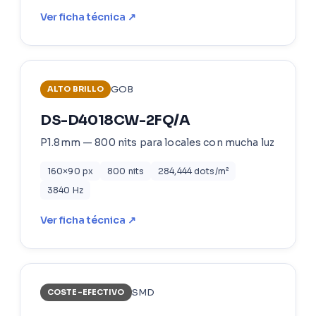
Ver ficha técnica ↗
GOB
ALTO BRILLO
DS-D4018CW-2FQ/A
P1.8mm — 800 nits para locales con mucha luz
160×90 px
800 nits
284,444 dots/m²
3840 Hz
Ver ficha técnica ↗
SMD
COSTE-EFECTIVO