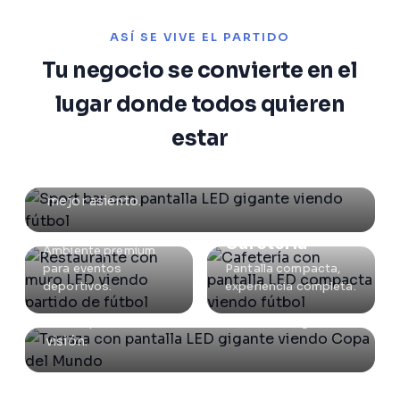
ASÍ SE VIVE EL PARTIDO
Tu negocio se convierte en el
lugar donde todos quieren
estar
Sport Bar
Pantalla de 4×2 metros. Cada mesa tiene el
mejor asiento.
Restaurante
Cafetería
Ambiente premium
para eventos
Pantalla compacta,
deportivos.
experiencia completa.
Terraza / Área abierta
Brillo que vence la luz natural. 160° de ángulo de
visión.