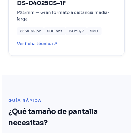
DS-D4025CS-1F
P2.5mm — Gran formato a distancia media-
larga
256×192 px
600 nits
160° H/V
SMD
Ver ficha técnica ↗
GUÍA RÁPIDA
¿Qué tamaño de pantalla
necesitas?