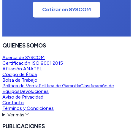
Cotizar en SYSCOM
QUIENES SOMOS
Acerca de SYSCOM
Certificación ISO 9001:2015
Afiliación ANATEL
Código de Ética
Bolsa de Trabajo
Política de Venta
Política de Garantía
Clasificación de
Equipos
Devoluciones
Aviso de Privacidad
Contacto
Términos y Condiciones
Ver más
PUBLICACIONES