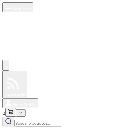
Productos
0
Especiales
Newsfeed
0
Iniciar Sesión
0