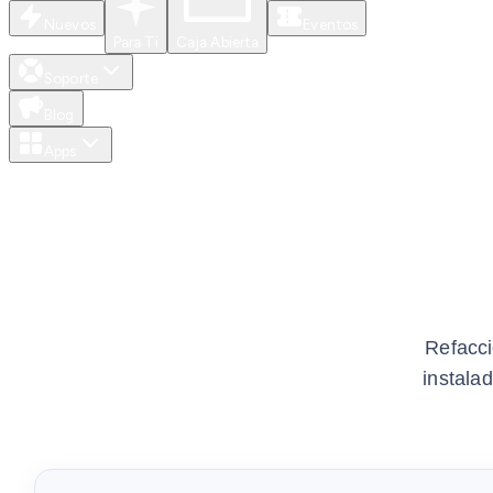
Nuevos
Eventos
Para Ti
Caja Abierta
Soporte
Blog
Apps
Refacci
instala