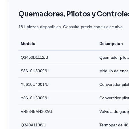
Quemadores, Pilotos y Controle
181 piezas disponibles. Consulta precio con tu ejecutivo.
Modelo
Descripción
Q3450B1112/B
Quemador pilot
S8610U3009/U
Módulo de encend
Y8610U4001/U
Convertidor pil
Y8610U6006/U
Convertidor pil
VR8345M4302/U
Válvula de gas 
Q340A1108/U
Termopar de 48