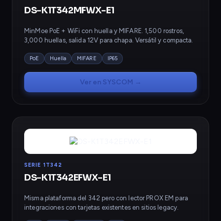
DS-K1T342MFWX-E1
MinMoe PoE + WiFi con huella y MIFARE. 1,500 rostros,
3,000 huellas, salida 12V para chapa. Versátil y compacta.
PoE
Huella
MIFARE
IP65
Ver en SYSCOM →
SERIE 1T342
DS-K1T342EFWX-E1
Misma plataforma del 342 pero con lector PROX EM para
integraciones con tarjetas existentes en sitios legacy.