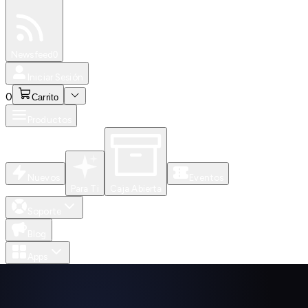
Especiales
Newsfeed
0
Iniciar Sesión
0
Carrito
Productos
Nuevos
Eventos
Para Ti
Caja Abierta
Soporte
Blog
Apps