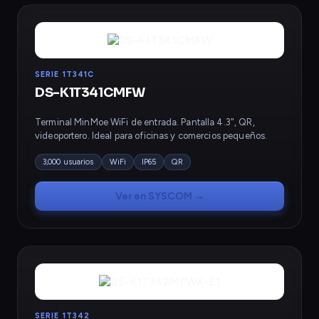
SERIE 1T341C
DS-K1T341CMFW
Terminal MinMoe WiFi de entrada. Pantalla 4.3", QR,
videoportero. Ideal para oficinas y comercios pequeños.
3,000 usuarios
WiFi
IP65
QR
Ver en SYSCOM →
SERIE 1T342