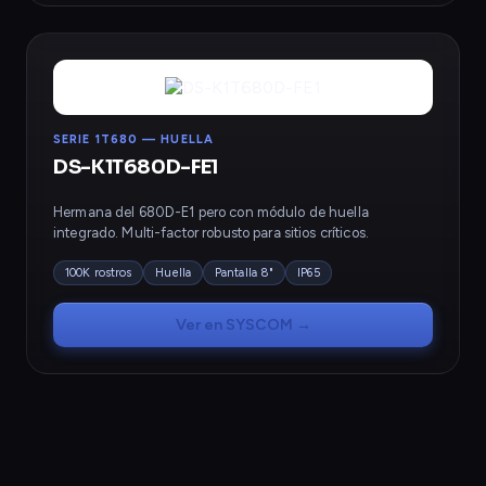
SERIE 1T680 — HUELLA
DS-K1T680D-FE1
Hermana del 680D-E1 pero con módulo de huella
integrado. Multi-factor robusto para sitios críticos.
100K rostros
Huella
Pantalla 8"
IP65
Ver en SYSCOM →