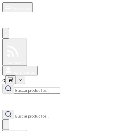
Productos
0
Especiales
Newsfeed
0
Iniciar Sesión
0
0