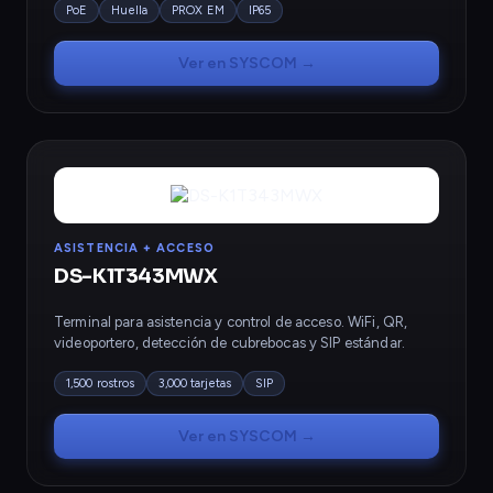
PoE
Huella
PROX EM
IP65
Ver en SYSCOM →
ASISTENCIA + ACCESO
DS-K1T343MWX
Terminal para asistencia y control de acceso. WiFi, QR,
videoportero, detección de cubrebocas y SIP estándar.
1,500 rostros
3,000 tarjetas
SIP
Ver en SYSCOM →