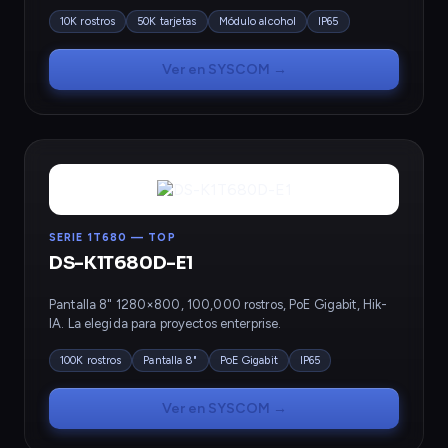
10K rostros
50K tarjetas
Módulo alcohol
IP65
Ver en SYSCOM →
SERIE 1T680 — TOP
DS-K1T680D-E1
Pantalla 8" 1280×800, 100,000 rostros, PoE Gigabit, Hik-
IA. La elegida para proyectos enterprise.
100K rostros
Pantalla 8"
PoE Gigabit
IP65
Ver en SYSCOM →