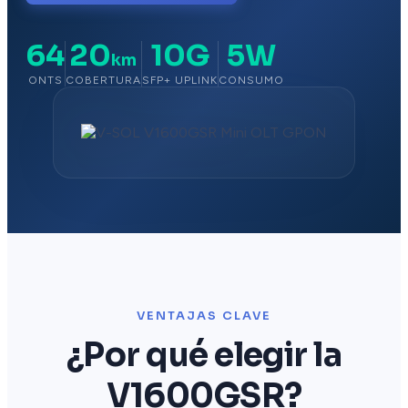
64
20
10G
5W
km
ONTS
COBERTURA
SFP+ UPLINK
CONSUMO
VENTAJAS CLAVE
¿Por qué elegir la
V1600GSR?