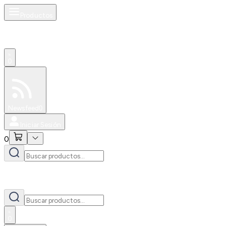
Productos
0
Especiales
Newsfeed
0
Iniciar Sesión
0
0