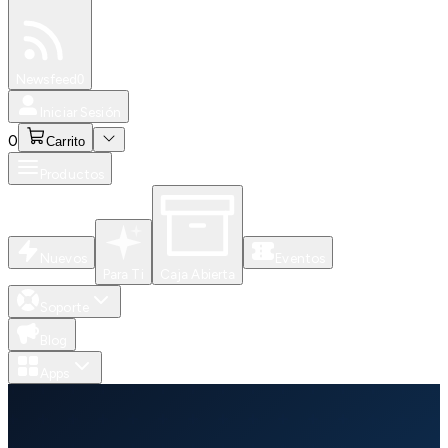
Especiales
Newsfeed
0
Iniciar Sesión
0
Carrito
Productos
Nuevos
Eventos
Para Ti
Caja Abierta
Soporte
Blog
Apps