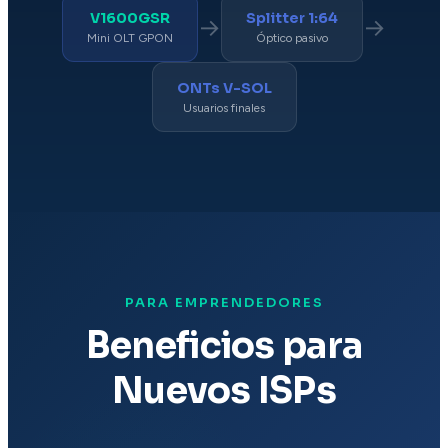
V1600GSR
Splitter 1:64
→
→
Mini OLT GPON
Óptico pasivo
ONTs V-SOL
Usuarios finales
PARA EMPRENDEDORES
Beneficios para
Nuevos ISPs