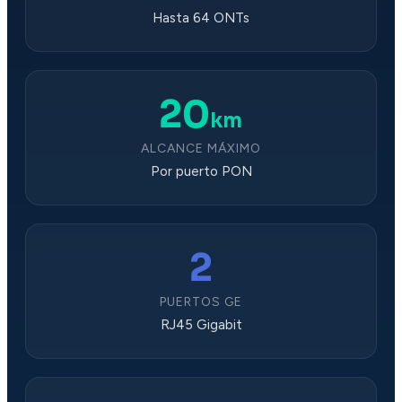
Hasta 64 ONTs
20
km
ALCANCE MÁXIMO
Por puerto PON
2
PUERTOS GE
RJ45 Gigabit