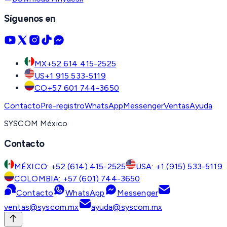
Síguenos en
MX
+52 614 415-2525
US
+1 915 533-5119
CO
+57 601 744-3650
Contacto
Pre-registro
WhatsApp
Messenger
Ventas
Ayuda
SYSCOM México
Contacto
MÉXICO: +52 (614) 415-2525
USA: +1 (915) 533-5119
COLOMBIA: +57 (601) 744-3650
Contacto
WhatsApp
Messenger
ventas@syscom.mx
ayuda@syscom.mx