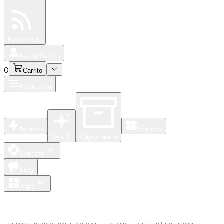
Especiales
Newsfeed
0
Iniciar Sesión
0
Carrito
Productos
Nuevos
Eventos
Para Ti
Caja Abierta
Soporte
Blog
Apps