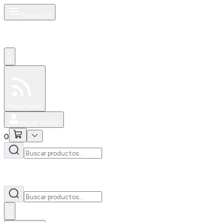
Productos
0
Especiales
Newsfeed
0
Iniciar Sesión
0
0