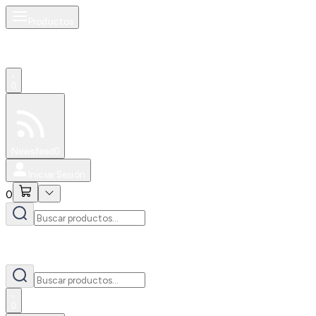
Productos
0
Especiales
Newsfeed
0
Iniciar Sesión
0
0