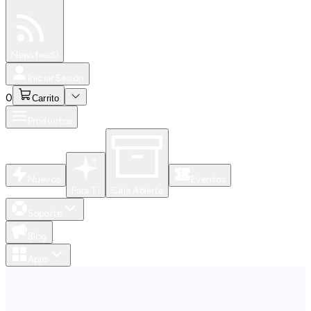
Especiales
Newsfeed
0
Iniciar Sesión
0
Carrito
Productos
Nuevos
Eventos
Para Ti
Caja Abierta
Soporte
Blog
Apps